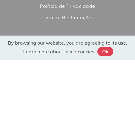
Política de Privacidade
Livro de Reclamações
By browsing our website, you are agreeing to its use.
Learn more about using
cookies.
Ok
PROJECT SHEET
FILPORC - Organização Interprofissional da
Fileira da Carne de Porco © All rights reserved -
Developed by
Bomsite